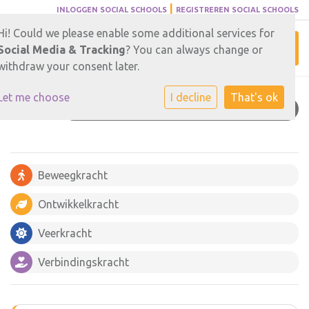
|
INLOGGEN SOCIAL SCHOOLS
REGISTREREN SOCIAL SCHOOLS
Hi! Could we please enable some additional services for
Toggl
Social Media & Tracking
? You can always change or
withdraw your consent later.
Let me choose
I decline
That's ok
EEN GOEDE PLEK VOOR JE KIND
Beweegkracht
Ontwikkelkracht
Veerkracht
Verbindingskracht