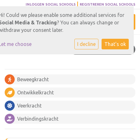
|
INLOGGEN SOCIAL SCHOOLS
REGISTREREN SOCIAL SCHOOLS
Hi! Could we please enable some additional services for
Toggl
Social Media & Tracking
? You can always change or
withdraw your consent later.
Let me choose
I decline
That's ok
GOED ONDERWIJS
Beweegkracht
Ontwikkelkracht
Veerkracht
Verbindingskracht